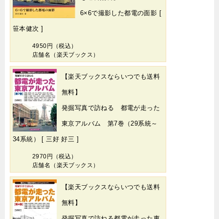
6×6で撮影した都電の面影 [
笹本健次 ]
4950円（税込）
店舗名（楽天ブックス）
【楽天ブックスならいつでも送料
無料】
発掘写真で訪ねる 都電が走った
東京アルバム 第7巻（29系統～
34系統） [ 三好 好三 ]
2970円（税込）
店舗名（楽天ブックス）
【楽天ブックスならいつでも送料
無料】
発掘写真で訪ねる都電が走った東