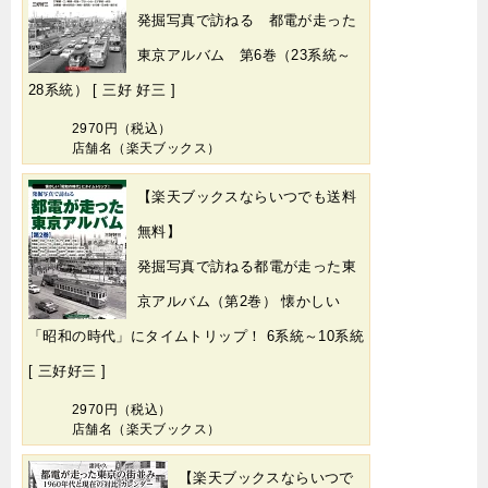
発掘写真で訪ねる 都電が走った
東京アルバム 第6巻（23系統～
28系統） [ 三好 好三 ]
2970円（税込）
店舗名（楽天ブックス）
【楽天ブックスならいつでも送料
無料】
発掘写真で訪ねる都電が走った東
京アルバム（第2巻） 懐かしい
「昭和の時代」にタイムトリップ！ 6系統～10系統
[ 三好好三 ]
2970円（税込）
店舗名（楽天ブックス）
【楽天ブックスならいつで