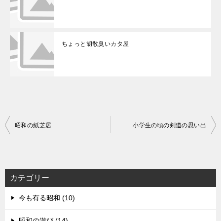
ちょっと胡散臭いカタ屋
投
昭和の紙芝居
小学生の頃の剣道の思い出
稿
ナ
ビ
カテゴリー
ゲ
今も有る昭和 (10)
ー
シ
昭和の遊び (14)