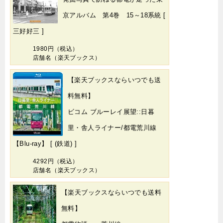
京アルバム 第4巻 15～18系統 [
三好好三 ]
1980円（税込）
店舗名（楽天ブックス）
【楽天ブックスならいつでも送
料無料】
ビコム ブルーレイ展望::日暮
里・舎人ライナー/都電荒川線
【Blu-ray】 [ (鉄道) ]
4292円（税込）
店舗名（楽天ブックス）
【楽天ブックスならいつでも送料
無料】