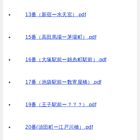
13番（新宿ー水天宮）.pdf
15番（高田馬場ー茅場町）.pdf
16番（大塚駅前ー錦糸町駅前）.pdf
17番（池袋駅前ー数寄屋橋）.pdf
19番（王子駅前ー？？？）.pdf
20番(須田町ー江戸川橋）.pdf