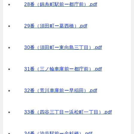
28番（錦糸町駅前ー都庁前）.pdf
29番（須田町ー葛西橋）.pdf
30番（須田町ー東向島三丁目）.pdf
31番（三ノ輪車庫前ー都庁前）.pdf
32番（荒川車庫前ー早稲田）.pdf
33番（四谷三丁目ー浜松町一丁目）.pdf
34番（渋谷駅前ー金杉橋）.pdf